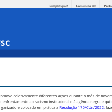
Simplifique!
Comunica BR
Parti
FSC
promove coletivamente diferentes ações durante o mês de nove
ao enfrentamento ao racismo institucional e à agência negra e qui
rganizado e colocado em prática a
Resolução 175/CUn/2022,
faz