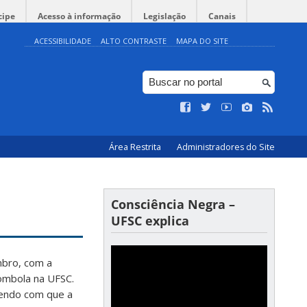
cipe
Acesso à informação
Legislação
Canais
ACESSIBILIDADE
ALTO CONTRASTE
MAPA DO SITE
Área Restrita
Administradores do Site
Consciência Negra –
UFSC explica
mbro, com a
lombola na UFSC.
endo com que a