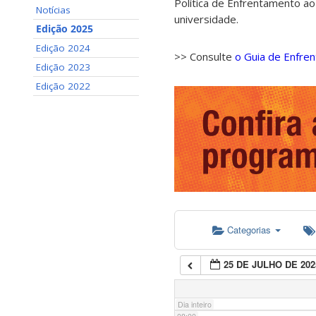
Política de Enfrentamento ao
Notícias
universidade.
01:00
Edição 2025
Edição 2024
>> Consulte
o Guia de Enfre
02:00
Edição 2023
Edição 2022
03:00
04:00
05:00
Categorias
06:00
25 DE JULHO DE 202
07:00
Dia inteiro