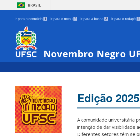
BRASIL
Ir para o conteúdo
1
Ir para o menu
2
Ir para a busca
3
Ir para o rodapé
4
Novembro Negro U
Edição 2025
A comunidade universitária 
intenção de dar visibilidade 
00:00
Diferentes setores têm se o