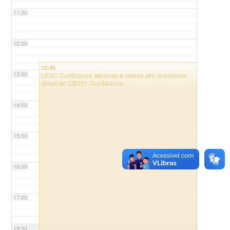
11:00
12:00
12:45
13:00
UFSC Curitibanos: Músicas e vídeos afro-brasileiros
@hall do CBS01, Curitibanos
14:00
15:00
16:00
17:00
18:00