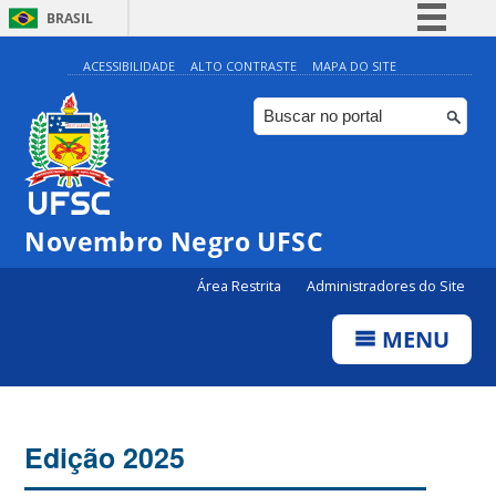
BRASIL
Simplifique!
ACESSIBILIDADE
ALTO CONTRASTE
MAPA DO SITE
Comunica BR
Participe
Acesso à informação
Legislação
Novembro Negro UFSC
Canais
Área Restrita
Administradores do Site
MENU
Edição 2025