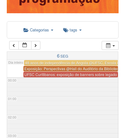
Categorias
tags
6
SEG
Dia inteiro
48 anos de independência de Angola
@UFSC, Escola Beatriz de So
Exposição: Perspectivas
@Hall do Auditório da Biblioteca Central
UFSC Curitibanos: exposição de banners sobre legado africano no
00:00
01:00
02:00
03:00