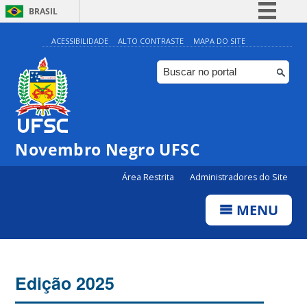
BRASIL
Simplifique!
ACESSIBILIDADE
ALTO CONTRASTE
MAPA DO SITE
Comunica BR
Participe
Acesso à informação
Legislação
Novembro Negro UFSC
Canais
Área Restrita
Administradores do Site
MENU
Edição 2025