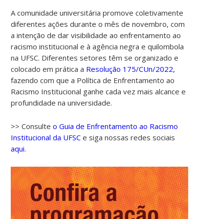
A comunidade universitária promove coletivamente
diferentes ações durante o mês de novembro, com
a intenção de dar visibilidade ao enfrentamento ao
racismo institucional e à agência negra e quilombola
na UFSC. Diferentes setores têm se organizado e
colocado em prática a
Resolução 175/CUn/2022,
fazendo com que a Política de Enfrentamento ao
Racismo Institucional ganhe cada vez mais alcance e
00:00
profundidade na universidade.
01:00
>> Consulte
o Guia de Enfrentamento ao Racismo
Institucional da UFSC
e siga nossas redes sociais
aqui.
02:00
03:00
04:00