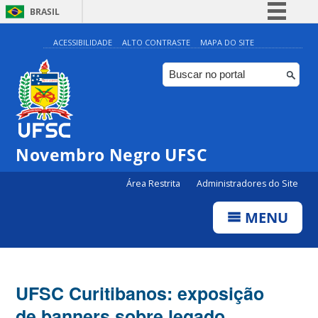
BRASIL
Simplifique!
ACESSIBILIDADE
ALTO CONTRASTE
MAPA DO SITE
Comunica BR
Participe
Acesso à informação
Legislação
Novembro Negro UFSC
Canais
Área Restrita
Administradores do Site
MENU
UFSC Curitibanos: exposição
de banners sobre legado