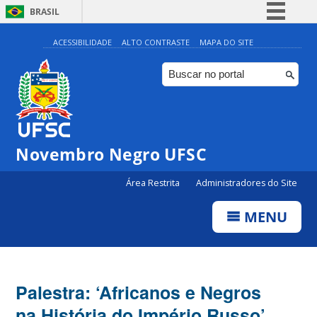
BRASIL
Simplifique!
ACESSIBILIDADE
ALTO CONTRASTE
MAPA DO SITE
Comunica BR
Participe
Acesso à informação
Legislação
Novembro Negro UFSC
Canais
Área Restrita
Administradores do Site
MENU
Palestra: ‘Africanos e Negros
na História do Império Russo’