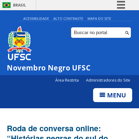
BRASIL
Simplifique!
ACESSIBILIDADE
ALTO CONTRASTE
MAPA DO SITE
Comunica BR
Participe
Acesso à informação
Legislação
Novembro Negro UFSC
Canais
Área Restrita
Administradores do Site
MENU
Roda de conversa online:
“Histórias negras do sul do